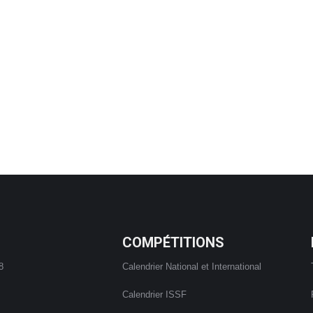
COMPÉTITIONS
8
Calendrier National et International
Calendrier ISSF