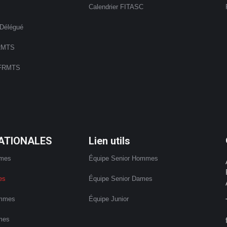
Calendrier FITASC
élégué
FRMTS
a FRMTS
ATIONALES
Lien utils
mmes
Équipe Senior Hommes
es
Équipe Senior Dames
ommes
Équipe Junior
mes