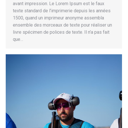
avant impression. Le Lorem Ipsum est le faux
texte standard de l’imprimerie depuis les années
1500, quand un imprimeur anonyme assembla
ensemble des morceaux de texte pour réaliser un
livre spécimen de polices de texte. Il n’a pas fait
que…